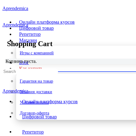
Toggle
Aprendemica
Side
Panel
Онлайн платформа курсов
Aprendemica
Цифровой товар
Репетитор
Магазин
Shopping Cart
Игры с компанией
Корзина пуста.
Блог
Как купить
Search
for:
Гарантия на товар
Aprendemica
Условия доставки
Онлайн платформа курсов
Условия оплаты
Договор-оферта
Цифровой товар
More
Репетитор
options