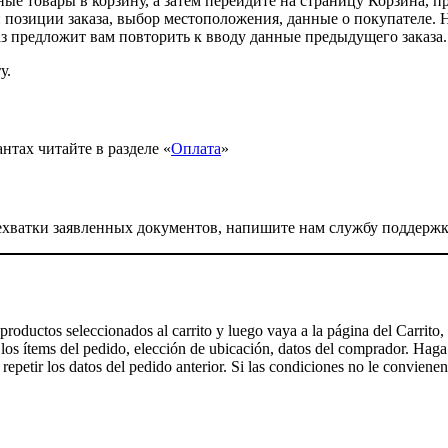
ные товары в корзину, а затем перейдите на страницу Корзина, 
 позиции заказа, выбор местоположения, данные о покупателе.
з предложит вам повторить к вводу данные предыдущего заказа.
у.
тах читайте в разделе «
Оплата
»
 нехватки заявленных документов, напишите нам службу поддер
roductos seleccionados al carrito y luego vaya a la página del Carrito, 
 los ítems del pedido, elección de ubicación, datos del comprador. Haga
epetir los datos del pedido anterior. Si las condiciones no le convienen,