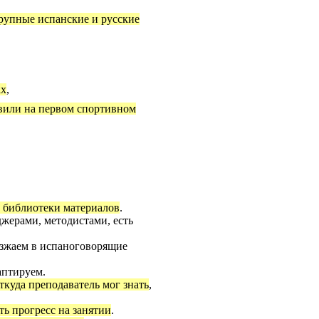
рупные испанские и русские
ах
,
вили на первом спортивном
, библиотеки материалов
.
джерами, методистами, есть
ыезжаем в испаноговорящие
аптируем.
ткуда преподаватель мог знать
,
ть прогресс на занятии
.