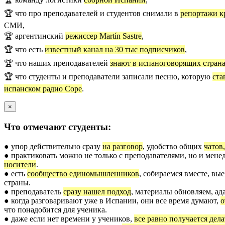
🏆 что про преподавателей и студентов снимали в
репортажи к
СМИ,
🏆 аргентинский
режиссер Martín Sastre
,
🏆 что есть
известный канал на 30 тыс подписчиков
,
🏆 что наших преподавателей
знают в испаноговорящих стран
🏆 что студенты и преподаватели записали песню, которую
ста
испанском радио Cope
.
×
Что отмечают студенты:
● упор действительно сразу
на разговор
, удобство общих
чатов
● практиковать можно не только с преподавателями, но и мене
носители
.
● есть
сообщество единомышленников
, собираемся вместе, в
страны.
● преподаватель
сразу нашел подход
, материалы обновляем, ад
● когда разговаривают уже в Испании, они все время думают,
о
что понадобится для ученика.
● даже если нет времени у учеников,
все равно получается дела