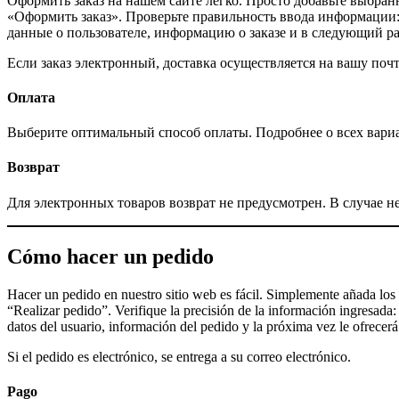
Оформить заказ на нашем сайте легко. Просто добавьте выбран
«Оформить заказ». Проверьте правильность ввода информации:
данные о пользователе, информацию о заказе и в следующий ра
Если заказ электронный, доставка осуществляется на вашу почт
Оплата
Выберите оптимальный способ оплаты. Подробнее о всех вариан
Возврат
Для электронных товаров возврат не предусмотрен. В случае
Cómo hacer un pedido
Hacer un pedido en nuestro sitio web es fácil. Simplemente añada los p
“Realizar pedido”. Verifique la precisión de la información ingresada:
datos del usuario, información del pedido y la próxima vez le ofrecerá r
Si el pedido es electrónico, se entrega a su correo electrónico.
Pago