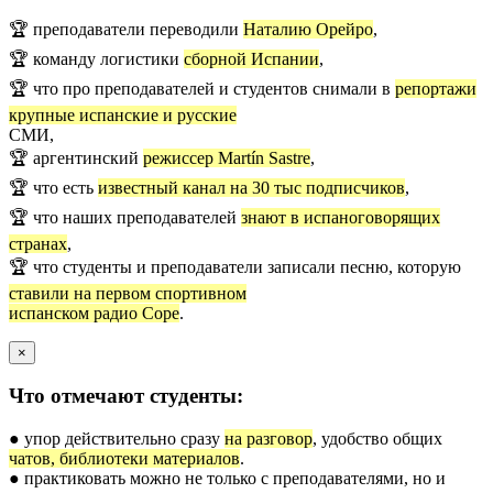
🏆 преподаватели переводили
Наталию Орейро
,
🏆 команду логистики
сборной Испании
,
🏆 что про преподавателей и студентов снимали в
репортажи
крупные испанские и русские
СМИ,
🏆 аргентинский
режиссер Martín Sastre
,
🏆 что есть
известный канал на 30 тыс подписчиков
,
🏆 что наших преподавателей
знают в испаноговорящих
странах
,
🏆 что студенты и преподаватели записали песню, которую
ставили на первом спортивном
испанском радио Cope
.
×
Что отмечают студенты:
● упор действительно сразу
на разговор
, удобство общих
чатов, библиотеки материалов
.
● практиковать можно не только с преподавателями, но и