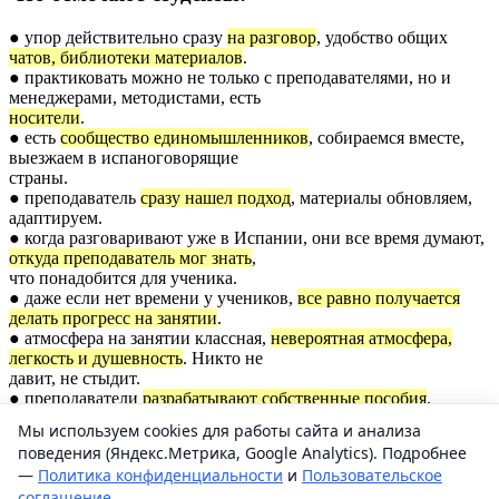
● упор действительно сразу
на разговор
, удобство общих
чатов, библиотеки материалов
.
● практиковать можно не только с преподавателями, но и
менеджерами, методистами, есть
носители
.
● есть
сообщество единомышленников
, собираемся вместе,
выезжаем в испаноговорящие
страны.
● преподаватель
сразу нашел подход
, материалы обновляем,
адаптируем.
● когда разговаривают уже в Испании, они все время думают,
откуда преподаватель мог знать
,
что понадобится для ученика.
● даже если нет времени у учеников,
все равно получается
делать прогресс на занятии
.
● атмосфера на занятии классная,
невероятная атмосфера,
легкость и душевность
. Никто не
давит, не стыдит.
● преподаватели
разрабатывают собственные пособия
.
● талантливый, энергичный, жизнерадостный, компетентный
Мы используем cookies для работы сайта и анализа
преподаватель.
поведения (Яндекс.Метрика, Google Analytics). Подробнее
● преподаватель
влюблен
в культуру.
—
Политика конфиденциальности
и
Пользовательское
соглашение
.
×