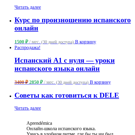
Читать далее
Курс по произношению испанского
онлайн
1500
₽
/ мес.
В корзину
(30 дней доступа)
Распродажа!
Испанский A1 с нуля — уроки
испанского языка онлайн
Первоначальная
Текущая
3400
₽
2850
₽
/ мес.
В корзину
(30 дней доступа)
цена
цена:
составляла
2850 ₽.
Советы как готовиться к DELE
3400 ₽.
Читать далее
Aprendémica
Онлайн-школа испанского языка.
Учись в удобном ритме, где бы ты ни был