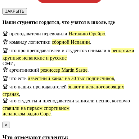
ЗАКРЫТЬ
Наши студенты гордятся, что учатся в школе, где
🏆 преподаватели переводили
Наталию Орейро
,
🏆 команду логистики
сборной Испании
,
🏆 что про преподавателей и студентов снимали в
репортажи
крупные испанские и русские
СМИ,
🏆 аргентинский
режиссер Martín Sastre
,
🏆 что есть
известный канал на 30 тыс подписчиков
,
🏆 что наших преподавателей
знают в испаноговорящих
странах
,
🏆 что студенты и преподаватели записали песню, которую
ставили на первом спортивном
испанском радио Cope
.
×
Что отмечают студенты: