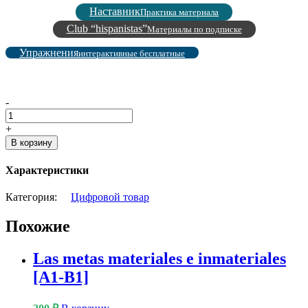
Наставник
Практика материала
Club “hispanistas”
Материалы по подписке
Упражнения
интерактивные бесплатные
La
-
vuelta
a
+
la
В корзину
rutina
v.2
Характеристики
[A1-
B2]
Категория:
Цифровой товар
quantity
Похожие
Las metas materiales e inmateriales
[A1-B1]