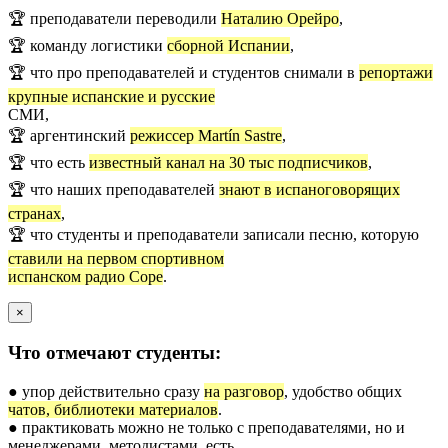
🏆 преподаватели переводили
Наталию Орейро
,
🏆 команду логистики
сборной Испании
,
🏆 что про преподавателей и студентов снимали в
репортажи
крупные испанские и русские
СМИ,
🏆 аргентинский
режиссер Martín Sastre
,
🏆 что есть
известный канал на 30 тыс подписчиков
,
🏆 что наших преподавателей
знают в испаноговорящих
странах
,
🏆 что студенты и преподаватели записали песню, которую
ставили на первом спортивном
испанском радио Cope
.
×
Что отмечают студенты:
● упор действительно сразу
на разговор
, удобство общих
чатов, библиотеки материалов
.
● практиковать можно не только с преподавателями, но и
менеджерами, методистами, есть