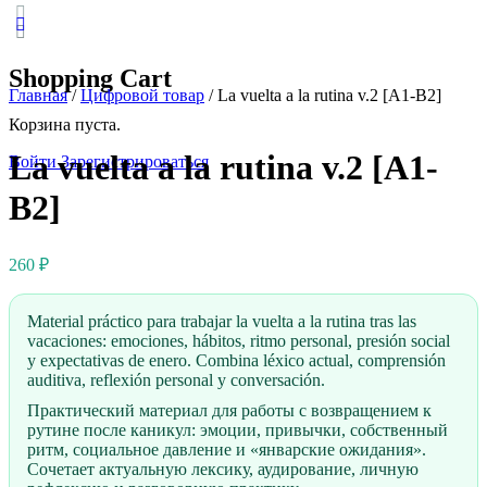
Close
search
Shopping Cart
Главная
/
Цифровой товар
/ La vuelta a la rutina v.2 [A1-B2]
Корзина пуста.
La vuelta a la rutina v.2 [A1-
Войти
Зарегистрироваться
B2]
260
₽
Material práctico para trabajar la vuelta a la rutina tras las
vacaciones: emociones, hábitos, ritmo personal, presión social
y expectativas de enero. Combina léxico actual, comprensión
auditiva, reflexión personal y conversación.
Практический материал для работы с возвращением к
рутине после каникул: эмоции, привычки, собственный
ритм, социальное давление и «январские ожидания».
Сочетает актуальную лексику, аудирование, личную