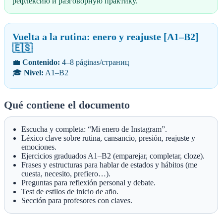
рефлексию и разговорную практику.
Vuelta a la rutina: enero y reajuste [A1–B2]
🇪🇸
💼
Contenido:
4–8 páginas/страниц
🎓
Nivel:
A1–B2
Qué contiene el documento
Escucha y completa: “Mi enero de Instagram”.
Léxico clave sobre rutina, cansancio, presión, reajuste y
emociones.
Ejercicios graduados A1–B2 (emparejar, completar, cloze).
Frases y estructuras para hablar de estados y hábitos (me
cuesta, necesito, prefiero…).
Preguntas para reflexión personal y debate.
Test de estilos de inicio de año.
Sección para profesores con claves.