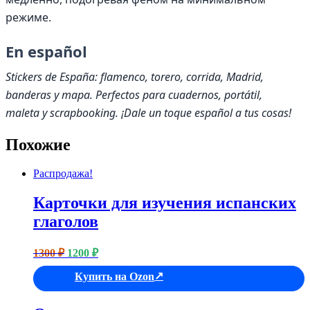
режиме.
En español
Stickers de España: flamenco, torero, corrida, Madrid,
banderas y mapa. Perfectos para cuadernos, portátil,
maleta y scrapbooking. ¡Dale un toque español a tus cosas!
Похожие
Распродажа!
Карточки для изучения испанских
глаголов
Первоначальная
Текущая
1300
₽
1200
₽
цена
цена:
составляла
Купить на Ozon
1200 ₽.
1300 ₽.