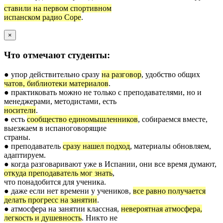
ставили на первом спортивном
испанском радио Cope
.
×
Что отмечают студенты:
● упор действительно сразу
на разговор
, удобство общих
чатов, библиотеки материалов
.
● практиковать можно не только с преподавателями, но и
менеджерами, методистами, есть
носители
.
● есть
сообщество единомышленников
, собираемся вместе,
выезжаем в испаноговорящие
страны.
● преподаватель
сразу нашел подход
, материалы обновляем,
адаптируем.
● когда разговаривают уже в Испании, они все время думают,
откуда преподаватель мог знать
,
что понадобится для ученика.
● даже если нет времени у учеников,
все равно получается
делать прогресс на занятии
.
● атмосфера на занятии классная,
невероятная атмосфера,
легкость и душевность
. Никто не