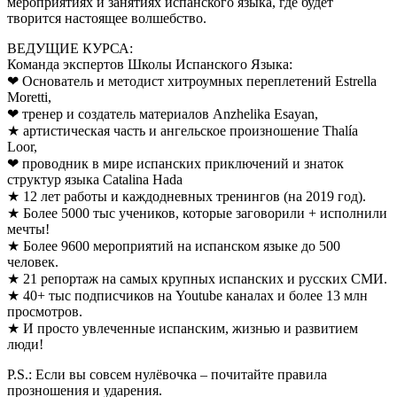
мероприятиях и занятиях испанского языка, где будет
творится настоящее волшебство.
ВЕДУЩИЕ КУРСА:
Команда экспертов Школы Испанского Языка:
❤ Основатель и методист хитроумных переплетений Estrella
Moretti,
❤ тренер и создатель материалов Anzhelika Esayan,
★ артистическая часть и ангельское произношение Thalía
Loor,
❤ проводник в мире испанских приключений и знаток
структур языка Catalina Hada
★ 12 лет работы и каждодневных тренингов (на 2019 год).
★ Более 5000 тыс учеников, которые заговорили + исполнили
мечты!
★ Более 9600 мероприятий на испанском языке до 500
человек.
★ 21 репортаж на самых крупных испанских и русских СМИ.
★ 40+ тыс подписчиков на Youtube каналах и более 13 млн
просмотров.
★ И просто увлеченные испанским, жизнью и развитием
люди!
P.S.: Если вы совсем нулёвочка – почитайте правила
прозношения и ударения.