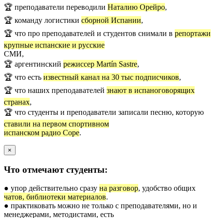
🏆 преподаватели переводили
Наталию Орейро
,
🏆 команду логистики
сборной Испании
,
🏆 что про преподавателей и студентов снимали в
репортажи
крупные испанские и русские
СМИ,
🏆 аргентинский
режиссер Martín Sastre
,
🏆 что есть
известный канал на 30 тыс подписчиков
,
🏆 что наших преподавателей
знают в испаноговорящих
странах
,
🏆 что студенты и преподаватели записали песню, которую
ставили на первом спортивном
испанском радио Cope
.
×
Что отмечают студенты:
● упор действительно сразу
на разговор
, удобство общих
чатов, библиотеки материалов
.
● практиковать можно не только с преподавателями, но и
менеджерами, методистами, есть