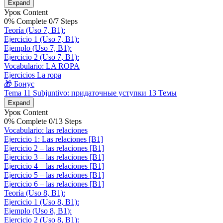
Expand
Урок Content
0% Complete
0/7 Steps
Teoría (Uso 7, B1):
Ejercicio 1 (Uso 7, B1):
Ejemplo (Uso 7, B1):
Ejercicio 2 (Uso 7, B1):
Vocabulario: LA ROPA
Ejercicios La ropa
🎁 Бонус
Tema 11 Subjuntivo: придаточные уступки
13 Темы
Expand
Урок Content
0% Complete
0/13 Steps
Vocabulario: las relaciones
Ejercicio 1: Las relaciones [B1]
Ejercicio 2 – las relaciones [B1]
Ejercicio 3 – las relaciones [B1]
Ejercicio 4 – las relaciones [B1]
Ejercicio 5 – las relaciones [B1]
Ejercicio 6 – las relaciones [B1]
Teoría (Uso 8, B1):
Ejercicio 1 (Uso 8, B1):
Ejemplo (Uso 8, B1):
Ejercicio 2 (Uso 8, B1):