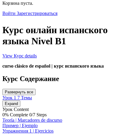
Close
Корзина пуста.
search
Войти
Зарегистрироваться
Курс онлайн испанского
языка Nivel B1
View Курс details
curso clásico de español | курс испанского языка
Курс Содержание
Развернуть все
Урока
Урок 1
7 Темы
Expand
Урок Content
0% Complete
0/7 Steps
Teoría | Marcadores de discurso
Пример | Ejemplo
Упражнения 1 | Ejercicios