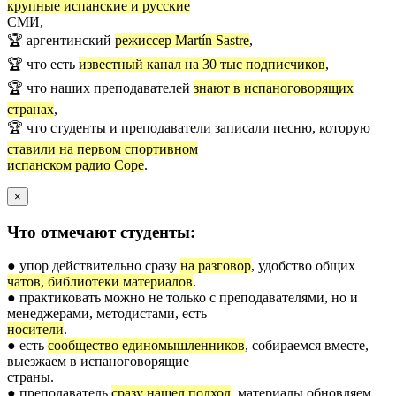
крупные испанские и русские
СМИ,
🏆 аргентинский
режиссер Martín Sastre
,
🏆 что есть
известный канал на 30 тыс подписчиков
,
🏆 что наших преподавателей
знают в испаноговорящих
странах
,
🏆 что студенты и преподаватели записали песню, которую
ставили на первом спортивном
испанском радио Cope
.
×
Что отмечают студенты:
● упор действительно сразу
на разговор
, удобство общих
чатов, библиотеки материалов
.
● практиковать можно не только с преподавателями, но и
менеджерами, методистами, есть
носители
.
● есть
сообщество единомышленников
, собираемся вместе,
выезжаем в испаноговорящие
страны.
● преподаватель
сразу нашел подход
, материалы обновляем,