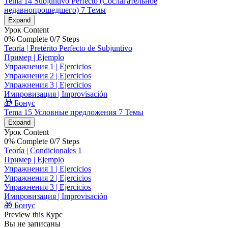
Tema 14 Subjuntivo Perfecto (Сослагательное
недавнопрошедшего)
7 Темы
Expand
Урок Content
0% Complete
0/7 Steps
Teoría | Pretérito Perfecto de Subjuntivo
Пример | Ejemplo
Упражнения 1 | Ejercicios
Упражнения 2 | Ejercicios
Упражнения 3 | Ejercicios
Импровизация | Improvisación
🎁 Бонус
Tema 15 Условные предложения
7 Темы
Expand
Урок Content
0% Complete
0/7 Steps
Teoría | Condicionales 1
Пример | Ejemplo
Упражнения 1 | Ejercicios
Упражнения 2 | Ejercicios
Упражнения 3 | Ejercicios
Импровизация | Improvisación
🎁 Бонус
Preview this Курс
Вы не записаны