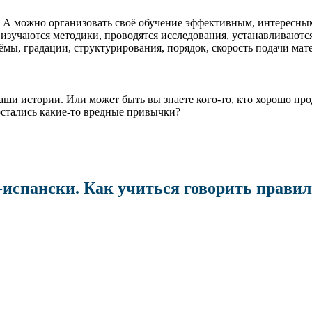
 А можно организовать своё обучение эффективным, интересным
го изучаются методики, проводятся исследования, устанавливаютс
ёмы, градации, структурирования, порядок, скорость подачи мат
 ваши истории. Или может быть вы знаете кого-то, кто хорошо п
остались какие-то вредные привычки?
-испански. Как учиться говорить прави