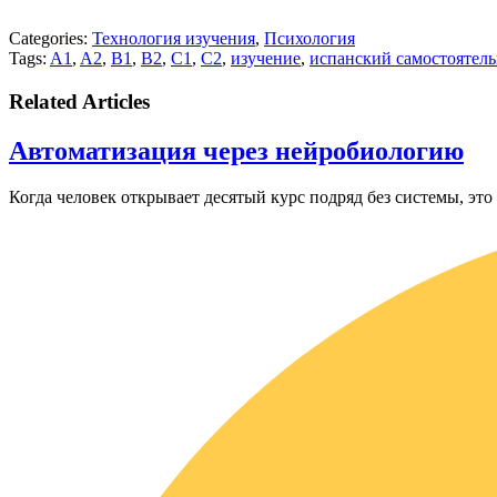
Categories:
Технология изучения
,
Психология
Tags:
A1
,
A2
,
B1
,
B2
,
C1
,
C2
,
изучение
,
испанский самостоятел
Related Articles
Автоматизация через нейробиологию
Когда человек открывает десятый курс подряд без системы, это 