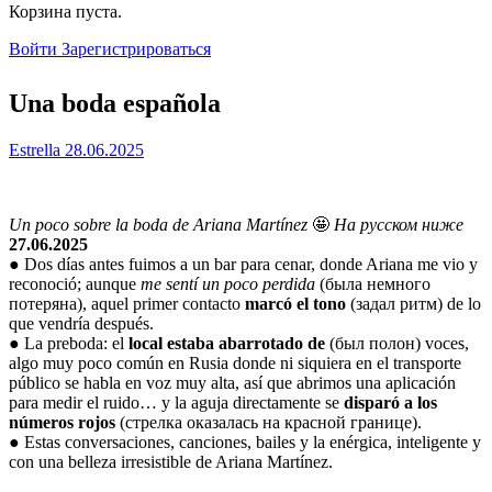
Close
Корзина пуста.
search
Войти
Зарегистрироваться
Una boda española
Estrella
28.06.2025
Un poco sobre la boda de Ariana Martínez
🤩
На русском ниже
27.06.2025
● Dos días antes fuimos a un bar para cenar, donde Ariana me vio y
reconoció; aunque
me sentí un poco perdida
(была немного
потеряна), aquel primer contacto
marcó el tono
(задал ритм) de lo
que vendría después.
● La preboda: el
local estaba abarrotado de
(был полон) voces,
algo muy poco común en Rusia donde ni siquiera en el transporte
público se habla en voz muy alta, así que abrimos una aplicación
para medir el ruido… y la aguja directamente se
disparó a los
números rojos
(стрелка оказалась на красной границе).
● Estas conversaciones, canciones, bailes y la enérgica, inteligente y
con una belleza irresistible de Ariana Martínez.