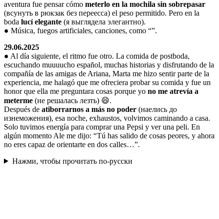
aventura fue pensar cómo
meterlo en la mochila sin sobrepasar
(всунуть в рюкзак без переесса) el peso permitido. Pero en la
boda
lucí elegante
(я выглядела элегантно).
● Música, fuegos artificiales, canciones, como “”.
29.06.2025
● Al día siguiente, el ritmo fue otro. La comida de postboda,
escuchando muuuucho español, muchas historias y disfrutando de la
compañía de las amigas de Ariana, Marta me hizo sentir parte de la
experiencia, me halagó que me ofreciera probar su comida y fue un
honor que ella me preguntara cosas porque yo
no me atrevía a
meterme
(не решалась лезть) 😄.
Después de
atiborrarnos a más no poder
(наелись до
изнеможения), esa noche, exhaustos, volvimos caminando a casa.
Solo tuvimos energía para comprar una Pepsi y ver una peli. En
algún momento Ale me dijo: “Tú has salido de cosas peores, y ahora
no eres capaz de orientarte en dos calles…”.
Нажми, чтобы прочитать по-русски