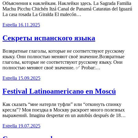
Объяснения к наклейкам. Наклейки здесь. La Sagrada Familia
Machu Picchu Chichén Itzá Canal de Panamá Cataratas del Iguazú
La casa rosada La Giralda El malecón…
Estrella
16.11.2025
Секреты испанского языка
Возвратные глаголы, которые не соответствуют русскому
языку. Они полностью меняют своё значение.Возвратные
глаголы, которые не соответствуют русскому языку. Они
полностью меняют своё значение. ✅ Probar:…
Estrella
15.09.2025
Festival Latinoamericano en Moscú
Как сказать “мне натерли туфли” или “откинуть спинку
кресла”? Моя поездка в Москву раскроет много полезных
выражений. Imagina despertar en un autobús después de 18…
Estrella
19.07.2025