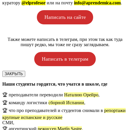
куратору
@elprofesor
или на почту
info@aprendemica.com
.
Написать на сайте
Также можете написать в телеграм, при этом так как туда
пишут редко, мы тоже не сразу заглядываем.
Написать в телеграм
ЗАКРЫТЬ
Наши студенты гордятся, что учатся в школе, где
🏆 преподаватели переводили
Наталию Орейро
,
🏆 команду логистики
сборной Испании
,
🏆 что про преподавателей и студентов снимали в
репортажи
крупные испанские и русские
СМИ,
🏆 аргентинский
режиссер Martín Sastre
,