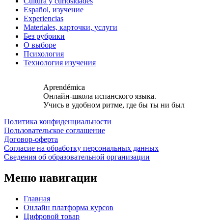
Cultura y curiosidades
Español, изучение
Experiencias
Materiales, карточки, услуги
Без рубрики
О выборе
Психология
Технология изучения
Aprendémica
Онлайн-школа испанского языка.
Учись в удобном ритме, где бы ты ни был
Политика конфиденциальности
Пользовательское соглашение
Договор-оферта
Согласие на обработку персональных данных
Сведения об образовательной организации
Меню навигации
Главная
Онлайн платформа курсов
Цифровой товар