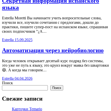
Секретная информация испанского
языка
Estrella Moretti Вы начинаете учить вопросительные слова,
изучили все, изучили сочетания с предлогами, дошли до
практики, пишите супер-пост на испанском языке, спрашивая
своих подписчиков “¿A…
Estrella
15.09.2025
Автоматизация через нейробиологию
Когда человек открывает десятый курс подряд без системы,
это уже не путь к языку, это круиз вокруг маяка без швартовки
😄. А когда мы говорим…
Estrella
04.04.2026
Поиск
Поиск
Свежие записи
Карточки Temario