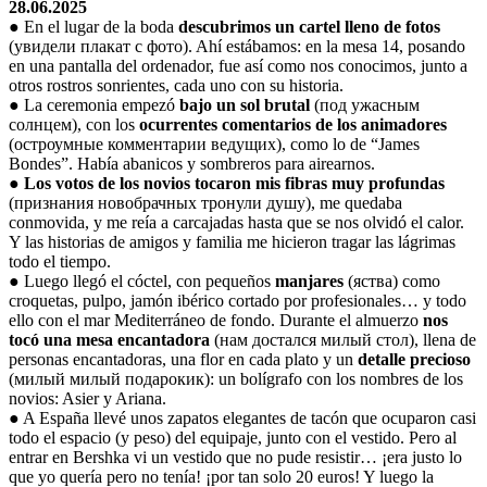
28.06.2025
● En el lugar de la boda
descubrimos un cartel lleno de fotos
(увидели плакат с фото). Ahí estábamos: en la mesa 14, posando
en una pantalla del ordenador, fue así como nos conocimos, junto a
otros rostros sonrientes, cada uno con su historia.
● La ceremonia empezó
bajo un sol brutal
(под ужасным
солнцем), con los
ocurrentes comentarios de los animadores
(остроумные комментарии ведущих), como lo de “James
Bondes”. Había abanicos y sombreros para airearnos.
●
Los votos de los novios tocaron mis fibras muy profundas
(признания новобрачных тронули душу), me quedaba
conmovida, y me reía a carcajadas hasta que se nos olvidó el calor.
Y las historias de amigos y familia me hicieron tragar las lágrimas
todo el tiempo.
● Luego llegó el cóctel, con pequeños
manjares
(яства) como
croquetas, pulpo, jamón ibérico cortado por profesionales… y todo
ello con el mar Mediterráneo de fondo. Durante el almuerzo
nos
tocó una mesa encantadora
(нам достался милый стол), llena de
personas encantadoras, una flor en cada plato y un
detalle precioso
(милый милый подарокик): un bolígrafo con los nombres de los
novios: Asier y Ariana.
● A España llevé unos zapatos elegantes de tacón que ocuparon casi
todo el espacio (y peso) del equipaje, junto con el vestido. Pero al
entrar en Bershka vi un vestido que no pude resistir… ¡era justo lo
que yo quería pero no tenía! ¡por tan solo 20 euros! Y luego la