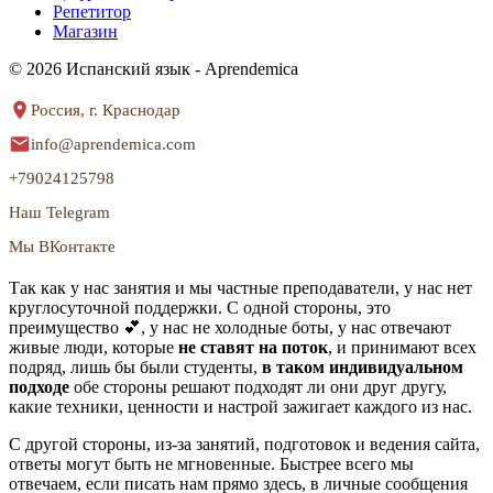
Репетитор
Магазин
© 2026 Испанский язык - Aprendemica
Россия, г. Краснодар
info@aprendemica.com
+79024125798
Наш Telegram
Мы ВКонтакте
Так как у нас занятия и мы частные преподаватели, у нас нет
круглосуточной поддержки. С одной стороны, это
преимущество 💕, у нас не холодные боты, у нас отвечают
живые люди, которые
не ставят на поток
, и принимают всех
подряд, лишь бы были студенты,
в таком индивидуальном
подходе
обе стороны решают подходят ли они друг другу,
какие техники, ценности и настрой зажигает каждого из нас.
С другой стороны, из-за занятий, подготовок и ведения сайта,
ответы могут быть не мгновенные. Быстрее всего мы
отвечаем, если писать нам прямо здесь, в личные сообщения