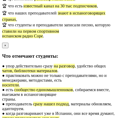
🏆 что есть
известный канал на 30 тыс подписчиков
,
🏆 что наших преподавателей
знают в испаноговорящих
странах
,
🏆 что студенты и преподаватели записали песню, которую
ставили на первом спортивном
испанском радио Cope
.
×
Что отмечают студенты:
● упор действительно сразу
на разговор
, удобство общих
чатов, библиотеки материалов
.
● практиковать можно не только с преподавателями, но и
менеджерами, методистами, есть
носители
.
● есть
сообщество единомышленников
, собираемся вместе,
выезжаем в испаноговорящие
страны.
● преподаватель
сразу нашел подход
, материалы обновляем,
адаптируем.
● когда разговаривают уже в Испании, они все время думают,